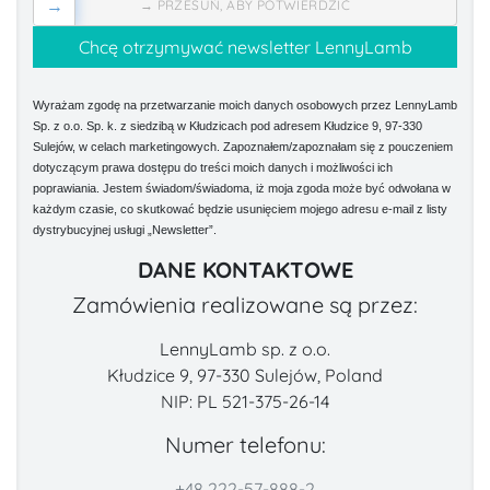
→
→ PRZESUŃ, ABY POTWIERDZIĆ
Wyrażam zgodę na przetwarzanie moich danych osobowych przez LennyLamb
Sp. z o.o. Sp. k. z siedzibą w Kłudzicach pod adresem Kłudzice 9, 97-330
Sulejów, w celach marketingowych. Zapoznałem/zapoznałam się z pouczeniem
dotyczącym prawa dostępu do treści moich danych i możliwości ich
poprawiania. Jestem świadom/świadoma, iż moja zgoda może być odwołana w
każdym czasie, co skutkować będzie usunięciem mojego adresu e-mail z listy
dystrybucyjnej usługi „Newsletter”.
DANE KONTAKTOWE
Zamówienia realizowane są przez:
LennyLamb sp. z o.o.
Kłudzice 9, 97-330 Sulejów, Poland
NIP: PL 521-375-26-14
Numer telefonu:
+48 222-57-888-2