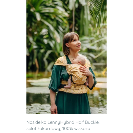
Nosidełko LennyHybrid Half Buckle,
splot żakardowy, 100% wiskoza