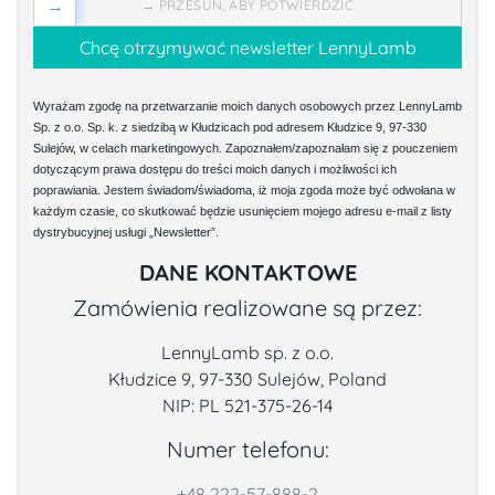
→
→ PRZESUŃ, ABY POTWIERDZIĆ
Wyrażam zgodę na przetwarzanie moich danych osobowych przez LennyLamb
Sp. z o.o. Sp. k. z siedzibą w Kłudzicach pod adresem Kłudzice 9, 97-330
Sulejów, w celach marketingowych. Zapoznałem/zapoznałam się z pouczeniem
dotyczącym prawa dostępu do treści moich danych i możliwości ich
poprawiania. Jestem świadom/świadoma, iż moja zgoda może być odwołana w
każdym czasie, co skutkować będzie usunięciem mojego adresu e-mail z listy
dystrybucyjnej usługi „Newsletter”.
DANE KONTAKTOWE
Zamówienia realizowane są przez:
LennyLamb sp. z o.o.
Kłudzice 9, 97-330 Sulejów, Poland
NIP: PL 521-375-26-14
Numer telefonu:
+48 222-57-888-2