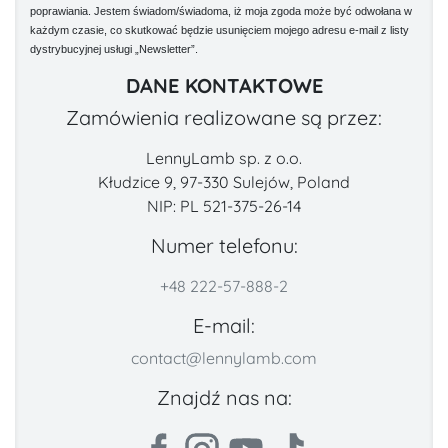
poprawiania. Jestem świadom/świadoma, iż moja zgoda może być odwołana w
każdym czasie, co skutkować będzie usunięciem mojego adresu e-mail z listy
dystrybucyjnej usługi „Newsletter”.
DANE KONTAKTOWE
Zamówienia realizowane są przez:
LennyLamb sp. z o.o.
Kłudzice 9, 97-330 Sulejów, Poland
NIP: PL 521-375-26-14
Numer telefonu:
+48 222-57-888-2
E-mail:
contact@lennylamb.com
Znajdź nas na: