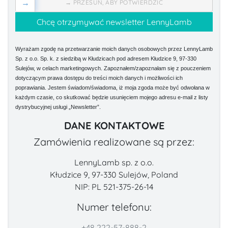
→
→ PRZESUŃ, ABY POTWIERDZIĆ
Wyrażam zgodę na przetwarzanie moich danych osobowych przez LennyLamb
Sp. z o.o. Sp. k. z siedzibą w Kłudzicach pod adresem Kłudzice 9, 97-330
Sulejów, w celach marketingowych. Zapoznałem/zapoznałam się z pouczeniem
dotyczącym prawa dostępu do treści moich danych i możliwości ich
poprawiania. Jestem świadom/świadoma, iż moja zgoda może być odwołana w
każdym czasie, co skutkować będzie usunięciem mojego adresu e-mail z listy
dystrybucyjnej usługi „Newsletter”.
DANE KONTAKTOWE
Zamówienia realizowane są przez:
LennyLamb sp. z o.o.
Kłudzice 9, 97-330 Sulejów, Poland
NIP: PL 521-375-26-14
Numer telefonu:
+48 222-57-888-2