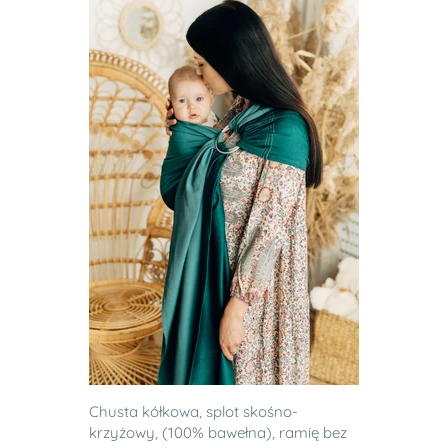
Chusta kółkowa, splot skośno-
krzyżowy, (100% bawełna), ramię bez