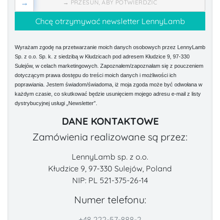
→
→ PRZESUŃ, ABY POTWIERDZIĆ
Wyrażam zgodę na przetwarzanie moich danych osobowych przez LennyLamb
Sp. z o.o. Sp. k. z siedzibą w Kłudzicach pod adresem Kłudzice 9, 97-330
Sulejów, w celach marketingowych. Zapoznałem/zapoznałam się z pouczeniem
dotyczącym prawa dostępu do treści moich danych i możliwości ich
poprawiania. Jestem świadom/świadoma, iż moja zgoda może być odwołana w
każdym czasie, co skutkować będzie usunięciem mojego adresu e-mail z listy
dystrybucyjnej usługi „Newsletter”.
DANE KONTAKTOWE
Zamówienia realizowane są przez:
LennyLamb sp. z o.o.
Kłudzice 9, 97-330 Sulejów, Poland
NIP: PL 521-375-26-14
Numer telefonu:
+48 222-57-888-2