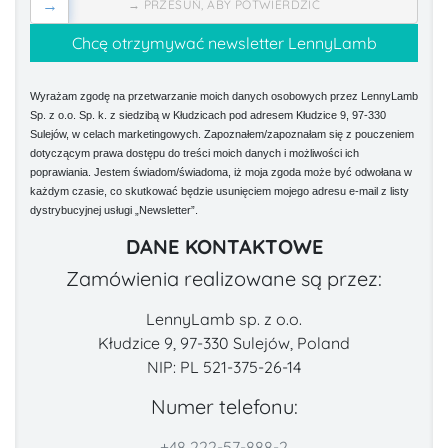
→
→ PRZESUŃ, ABY POTWIERDZIĆ
Wyrażam zgodę na przetwarzanie moich danych osobowych przez LennyLamb
Sp. z o.o. Sp. k. z siedzibą w Kłudzicach pod adresem Kłudzice 9, 97-330
Sulejów, w celach marketingowych. Zapoznałem/zapoznałam się z pouczeniem
dotyczącym prawa dostępu do treści moich danych i możliwości ich
poprawiania. Jestem świadom/świadoma, iż moja zgoda może być odwołana w
każdym czasie, co skutkować będzie usunięciem mojego adresu e-mail z listy
dystrybucyjnej usługi „Newsletter”.
DANE KONTAKTOWE
Zamówienia realizowane są przez:
LennyLamb sp. z o.o.
Kłudzice 9, 97-330 Sulejów, Poland
NIP: PL 521-375-26-14
Numer telefonu:
+48 222-57-888-2