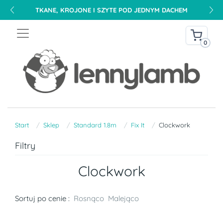
TKANE, KROJONE I SZYTE POD JEDNYM DACHEM
0
Start
Sklep
Standard 1.8m
Fix It
Clockwork
Filtry
Clockwork
Sortuj po cenie :
Rosnąco
Malejąco