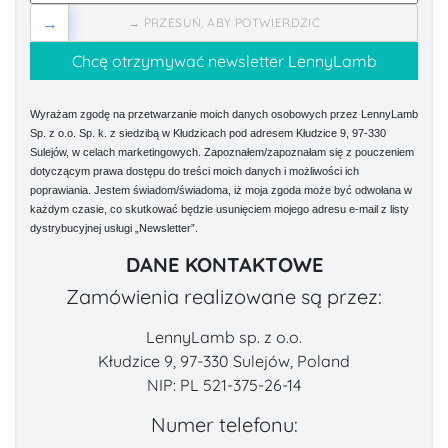
→
→ PRZESUŃ, ABY POTWIERDZIĆ
Wyrażam zgodę na przetwarzanie moich danych osobowych przez LennyLamb
Sp. z o.o. Sp. k. z siedzibą w Kłudzicach pod adresem Kłudzice 9, 97-330
Sulejów, w celach marketingowych. Zapoznałem/zapoznałam się z pouczeniem
dotyczącym prawa dostępu do treści moich danych i możliwości ich
poprawiania. Jestem świadom/świadoma, iż moja zgoda może być odwołana w
każdym czasie, co skutkować będzie usunięciem mojego adresu e-mail z listy
dystrybucyjnej usługi „Newsletter”.
DANE KONTAKTOWE
Zamówienia realizowane są przez:
LennyLamb sp. z o.o.
Kłudzice 9, 97-330 Sulejów, Poland
NIP: PL 521-375-26-14
Numer telefonu: