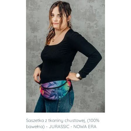
Saszetka z tkaniny chustowej, (100%
bawełna) - JURASSIC - NOWA ERA