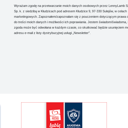
Wyrażam zgodę na przetwarzanie moich danych osobowych przez LennyLamb Sp.
Sp. k. z siedzibą w Kłudzicach pod adresem Kłudzice 9, 97-330 Sulejów, w celach
marketingowych. Zapoznałem/zapoznałam się z pouczeniem dotyczącym prawa 
do treści moich danych i możliwości ich poprawiania. Jestem świadom/świadoma, 
zgoda może być odwołana w każdym czasie, co skutkować będzie usunięciem m
adresu e-mail z listy dystrybucyjnej usługi „Newsletter”.