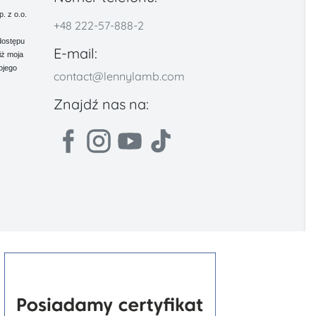
 z o.o.
+48 222-57-888-2
dostępu
E-mail:
iż moja
ojego
contact@lennylamb.com
Znajdź nas na: