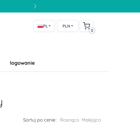
PL
PLN
0
logowanie
y
Sortuj po cenie :
Rosnąco
Malejąco