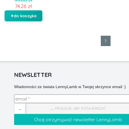
99.00 zł
74.26 zł
do koszyka
1
NEWSLETTER
Wiadomości ze świata LennyLamb w Twojej skrzynce email :)
→
→ PRZESUŃ, ABY POTWIERDZIĆ