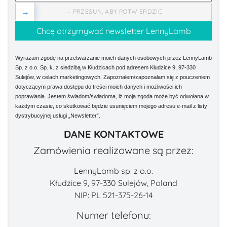
→
→ PRZESUŃ, ABY POTWIERDZIĆ
Wyrażam zgodę na przetwarzanie moich danych osobowych przez LennyLamb
Sp. z o.o. Sp. k. z siedzibą w Kłudzicach pod adresem Kłudzice 9, 97-330
Sulejów, w celach marketingowych. Zapoznałem/zapoznałam się z pouczeniem
dotyczącym prawa dostępu do treści moich danych i możliwości ich
poprawiania. Jestem świadom/świadoma, iż moja zgoda może być odwołana w
każdym czasie, co skutkować będzie usunięciem mojego adresu e-mail z listy
dystrybucyjnej usługi „Newsletter”.
DANE KONTAKTOWE
Zamówienia realizowane są przez:
LennyLamb sp. z o.o.
Kłudzice 9, 97-330 Sulejów, Poland
NIP: PL 521-375-26-14
Numer telefonu: