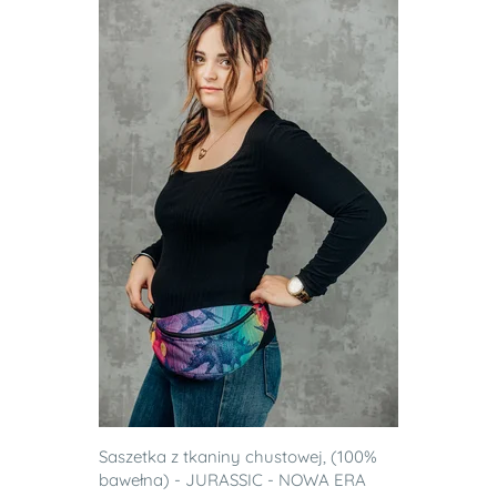
Saszetka z tkaniny chustowej, (100%
bawełna) - JURASSIC - NOWA ERA