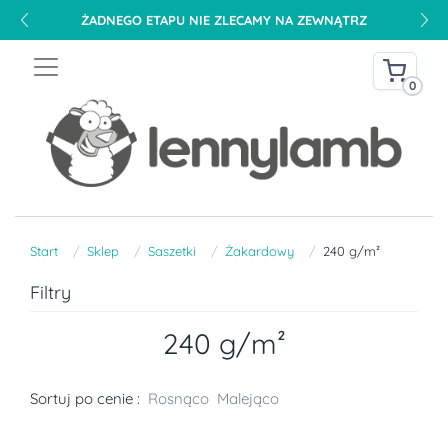
ŻADNEGO ETAPU NIE ZLECAMY NA ZEWNĄTRZ
0
Start
Sklep
Saszetki
Żakardowy
240 g/m²
Filtry
240 g/m²
Sortuj po cenie :
Rosnąco
Malejąco