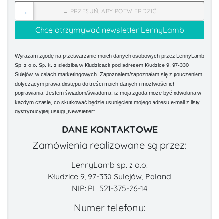
→
→ PRZESUŃ, ABY POTWIERDZIĆ
Wyrażam zgodę na przetwarzanie moich danych osobowych przez LennyLamb
Sp. z o.o. Sp. k. z siedzibą w Kłudzicach pod adresem Kłudzice 9, 97-330
Sulejów, w celach marketingowych. Zapoznałem/zapoznałam się z pouczeniem
dotyczącym prawa dostępu do treści moich danych i możliwości ich
poprawiania. Jestem świadom/świadoma, iż moja zgoda może być odwołana w
każdym czasie, co skutkować będzie usunięciem mojego adresu e-mail z listy
dystrybucyjnej usługi „Newsletter”.
DANE KONTAKTOWE
Zamówienia realizowane są przez:
LennyLamb sp. z o.o.
Kłudzice 9, 97-330 Sulejów, Poland
NIP: PL 521-375-26-14
Numer telefonu: