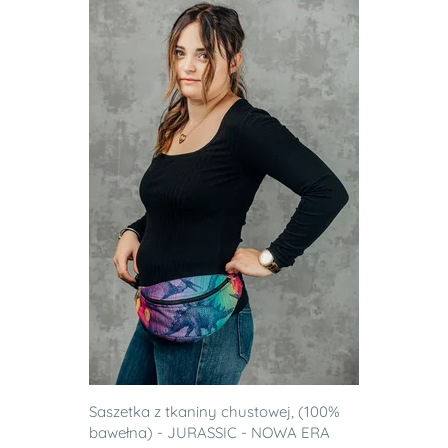
Saszetka z tkaniny chustowej, (100%
bawełna) - JURASSIC - NOWA ERA