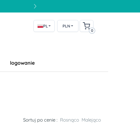
PL
PLN
0
logowanie
Sortuj po cenie :
Rosnąco
Malejąco