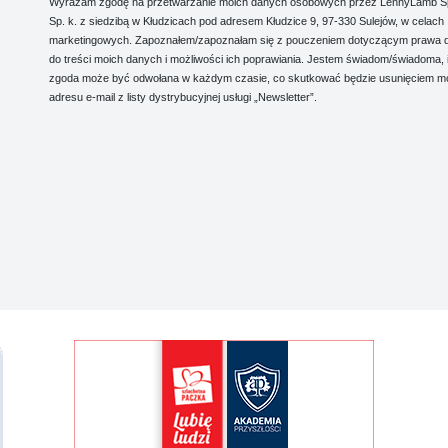
Wyrażam zgodę na przetwarzanie moich danych osobowych przez LennyLamb Sp.
Sp. k. z siedzibą w Kłudzicach pod adresem Kłudzice 9, 97-330 Sulejów, w celach
marketingowych. Zapoznałem/zapoznałam się z pouczeniem dotyczącym prawa 
do treści moich danych i możliwości ich poprawiania. Jestem świadom/świadoma, 
zgoda może być odwołana w każdym czasie, co skutkować będzie usunięciem m
adresu e-mail z listy dystrybucyjnej usługi „Newsletter”.