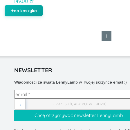
149.00 zł
do koszyka
1
NEWSLETTER
Wiadomości ze świata LennyLamb w Twojej skrzynce email :)
→
→ PRZESUŃ, ABY POTWIERDZIĆ