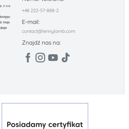
 z o.o.
+48 222-57-888-2
dostępu
E-mail:
iż moja
ojego
contact@lennylamb.com
Znajdź nas na: