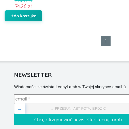
99.00 zł
74.26 zł
do koszyka
1
NEWSLETTER
Wiadomości ze świata LennyLamb w Twojej skrzynce email :)
→
→ PRZESUŃ, ABY POTWIERDZIĆ