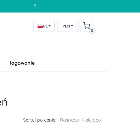
PL
PLN
0
logowanie
eń
Sortuj po cenie :
Rosnąco
Malejąco