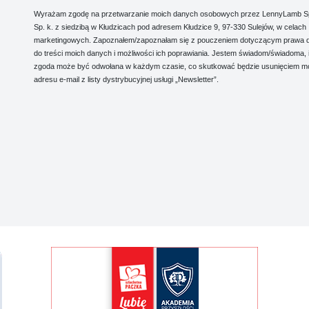
Wyrażam zgodę na przetwarzanie moich danych osobowych przez LennyLamb Sp.
Sp. k. z siedzibą w Kłudzicach pod adresem Kłudzice 9, 97-330 Sulejów, w celach
marketingowych. Zapoznałem/zapoznałam się z pouczeniem dotyczącym prawa 
do treści moich danych i możliwości ich poprawiania. Jestem świadom/świadoma, 
zgoda może być odwołana w każdym czasie, co skutkować będzie usunięciem m
adresu e-mail z listy dystrybucyjnej usługi „Newsletter”.