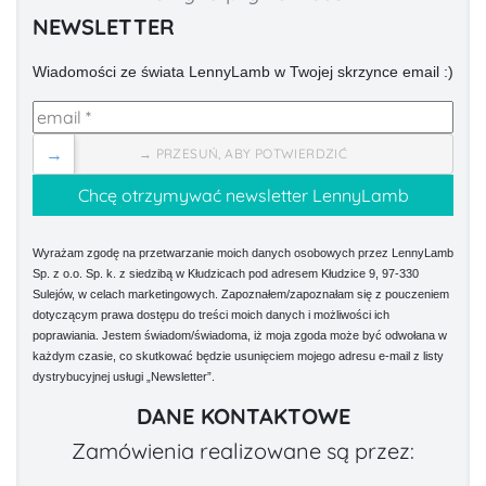
NEWSLETTER
Wiadomości ze świata LennyLamb w Twojej skrzynce email :)
→
→ PRZESUŃ, ABY POTWIERDZIĆ
Wyrażam zgodę na przetwarzanie moich danych osobowych przez LennyLamb
Sp. z o.o. Sp. k. z siedzibą w Kłudzicach pod adresem Kłudzice 9, 97-330
Sulejów, w celach marketingowych. Zapoznałem/zapoznałam się z pouczeniem
dotyczącym prawa dostępu do treści moich danych i możliwości ich
poprawiania. Jestem świadom/świadoma, iż moja zgoda może być odwołana w
każdym czasie, co skutkować będzie usunięciem mojego adresu e-mail z listy
dystrybucyjnej usługi „Newsletter”.
DANE KONTAKTOWE
Zamówienia realizowane są przez: