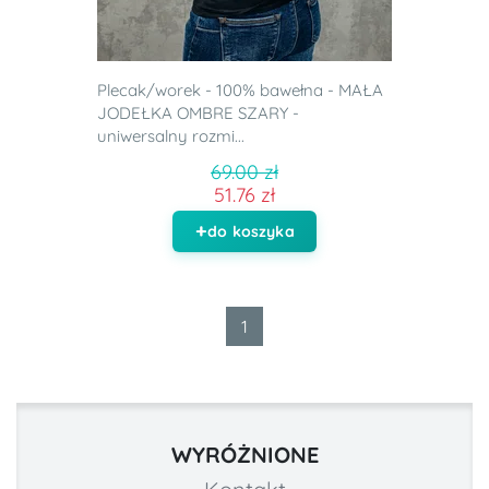
Plecak/worek - 100% bawełna - MAŁA
JODEŁKA OMBRE SZARY -
uniwersalny rozmi...
69.00 zł
51.76 zł
do koszyka
1
WYRÓŻNIONE