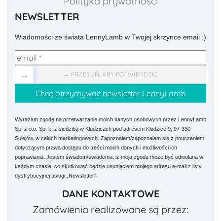
Polityka prywatności
NEWSLETTER
Wiadomości ze świata LennyLamb w Twojej skrzynce email :)
→
→ PRZESUŃ, ABY POTWIERDZIĆ
Wyrażam zgodę na przetwarzanie moich danych osobowych przez LennyLamb
Sp. z o.o. Sp. k. z siedzibą w Kłudzicach pod adresem Kłudzice 9, 97-330
Sulejów, w celach marketingowych. Zapoznałem/zapoznałam się z pouczeniem
dotyczącym prawa dostępu do treści moich danych i możliwości ich
poprawiania. Jestem świadom/świadoma, iż moja zgoda może być odwołana w
każdym czasie, co skutkować będzie usunięciem mojego adresu e-mail z listy
dystrybucyjnej usługi „Newsletter”.
DANE KONTAKTOWE
Zamówienia realizowane są przez: