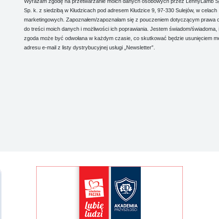
Wyrażam zgodę na przetwarzanie moich danych osobowych przez LennyLamb Sp.
Sp. k. z siedzibą w Kłudzicach pod adresem Kłudzice 9, 97-330 Sulejów, w celach
marketingowych. Zapoznałem/zapoznałam się z pouczeniem dotyczącym prawa 
do treści moich danych i możliwości ich poprawiania. Jestem świadom/świadoma, 
zgoda może być odwołana w każdym czasie, co skutkować będzie usunięciem m
adresu e-mail z listy dystrybucyjnej usługi „Newsletter”.