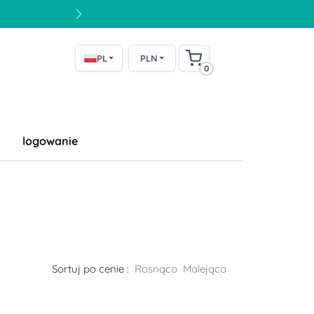
PL
PLN
0
logowanie
Sortuj po cenie :
Rosnąco
Malejąco