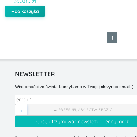
350.00 zł
do koszyka
1
NEWSLETTER
Wiadomości ze świata LennyLamb w Twojej skrzynce email :)
→
→ PRZESUŃ, ABY POTWIERDZIĆ