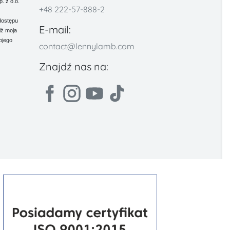
 z o.o.
+48 222-57-888-2
dostępu
E-mail:
iż moja
ojego
contact@lennylamb.com
Znajdź nas na: