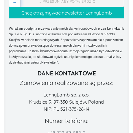
→
→ PRZESUŃ, ABY POTWIERDZIĆ
Wyrażam zgodę na przetwarzanie moich danych osobowych przez LennyLamb
Sp. z o.o. Sp. k. z siedzibą w Kłudzicach pod adresem Kłudzice 9, 97-330
Sulejów, w celach marketingowych. Zapoznałem/zapoznałam się z pouczeniem
dotyczącym prawa dostępu do treści moich danych i możliwości ich
poprawiania. Jestem świadom/świadoma, iż moja zgoda może być odwołana w
każdym czasie, co skutkować będzie usunięciem mojego adresu e-mail z listy
dystrybucyjnej usługi „Newsletter”.
DANE KONTAKTOWE
Zamówienia realizowane są przez:
LennyLamb sp. z o.o.
Kłudzice 9, 97-330 Sulejów, Poland
NIP: PL 521-375-26-14
Numer telefonu:
+48 222-57-888-2