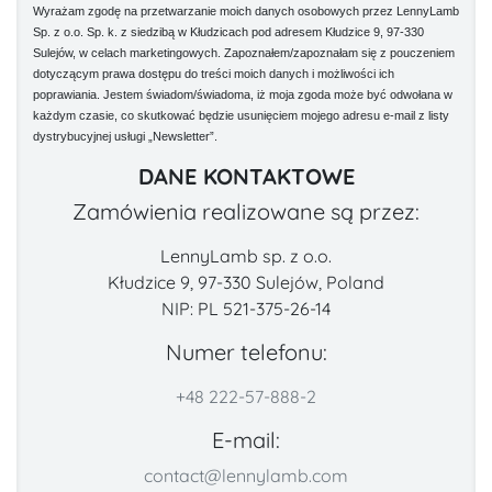
Wyrażam zgodę na przetwarzanie moich danych osobowych przez LennyLamb
Sp. z o.o. Sp. k. z siedzibą w Kłudzicach pod adresem Kłudzice 9, 97-330
Sulejów, w celach marketingowych. Zapoznałem/zapoznałam się z pouczeniem
dotyczącym prawa dostępu do treści moich danych i możliwości ich
poprawiania. Jestem świadom/świadoma, iż moja zgoda może być odwołana w
każdym czasie, co skutkować będzie usunięciem mojego adresu e-mail z listy
dystrybucyjnej usługi „Newsletter”.
DANE KONTAKTOWE
Zamówienia realizowane są przez:
LennyLamb sp. z o.o.
Kłudzice 9, 97-330 Sulejów, Poland
NIP: PL 521-375-26-14
Numer telefonu:
+48 222-57-888-2
E-mail:
contact@lennylamb.com