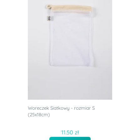
Woreczek Siatkowy - rozmiar S
(25x18cm)
11.50 zł