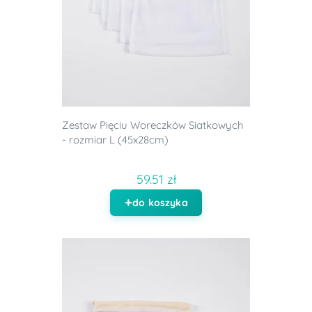
Zestaw Pięciu Woreczków Siatkowych
- rozmiar L (45x28cm)
59.51 zł
do koszyka