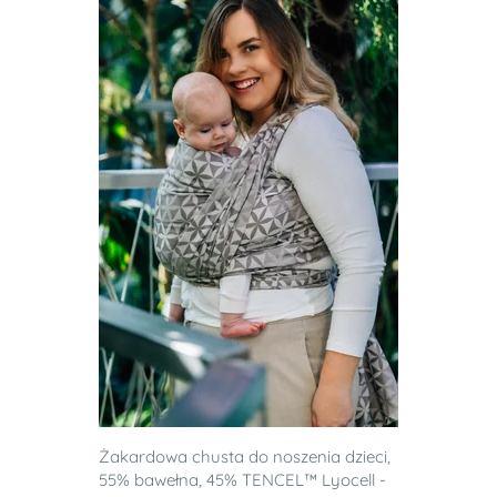
Żakardowa chusta do noszenia dzieci,
55% bawełna, 45% TENCEL™ Lyocell -