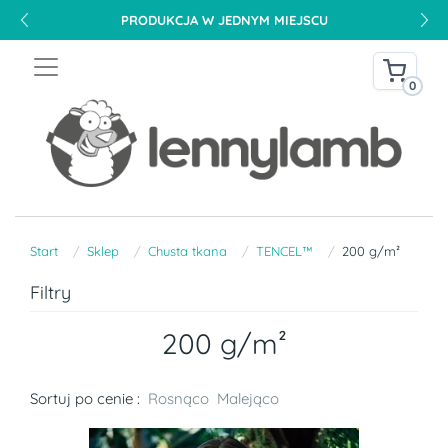
PRODUKCJA W JEDNYM MIEJSCU
0
Start
Sklep
Chusta tkana
TENCEL™
200 g/m²
Filtry
200 g/m²
Sortuj po cenie :
Rosnąco
Malejąco