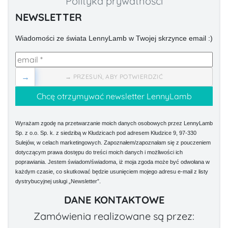
Polityka prywatności
NEWSLETTER
Wiadomości ze świata LennyLamb w Twojej skrzynce email :)
→
→ PRZESUŃ, ABY POTWIERDZIĆ
Wyrażam zgodę na przetwarzanie moich danych osobowych przez LennyLamb
Sp. z o.o. Sp. k. z siedzibą w Kłudzicach pod adresem Kłudzice 9, 97-330
Sulejów, w celach marketingowych. Zapoznałem/zapoznałam się z pouczeniem
dotyczącym prawa dostępu do treści moich danych i możliwości ich
poprawiania. Jestem świadom/świadoma, iż moja zgoda może być odwołana w
każdym czasie, co skutkować będzie usunięciem mojego adresu e-mail z listy
dystrybucyjnej usługi „Newsletter”.
DANE KONTAKTOWE
Zamówienia realizowane są przez: