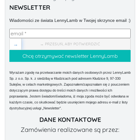
NEWSLETTER
Wiadomości ze świata LennyLamb w Twojej skrzynce email :)
→
→ PRZESUŃ, ABY POTWIERDZIĆ
Wyrażam zgodę na przetwarzanie moich danych osobowych przez LennyLamb
Sp. z o.o. Sp. k. z siedzibą w Kłudzicach pod adresem Kłudzice 9, 97-330
Sulejów, w celach marketingowych. Zapoznałem/zapoznałam się z pouczeniem
dotyczącym prawa dostępu do treści moich danych i możliwości ich
poprawiania. Jestem świadom/świadoma, iż moja zgoda może być odwołana w
każdym czasie, co skutkować będzie usunięciem mojego adresu e-mail z listy
dystrybucyjnej usługi „Newsletter”.
DANE KONTAKTOWE
Zamówienia realizowane są przez: