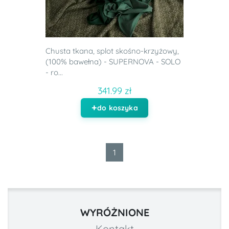
Chusta tkana, splot skośno-krzyżowy,
(100% bawełna) - SUPERNOVA - SOLO
- ro...
341.99 zł
do koszyka
1
WYRÓŻNIONE
Kontakt