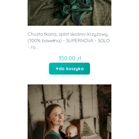
Chusta tkana, splot skośno-krzyżowy,
(100% bawełna) - SUPERNOVA - SOLO
- ro...
350.00 zł
do koszyka