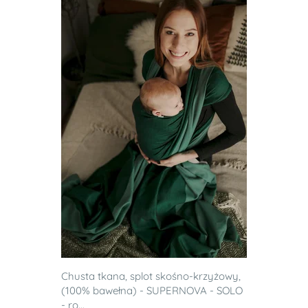
Chusta tkana, splot skośno-krzyżowy,
(100% bawełna) - SUPERNOVA - SOLO
- ro...