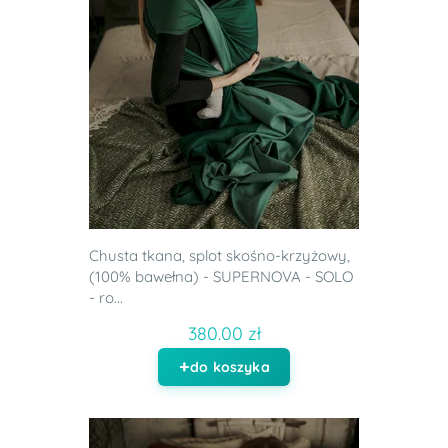
Chusta tkana, splot skośno-krzyżowy,
(100% bawełna) - SUPERNOVA - SOLO
- ro...
380.00 zł
do koszyka