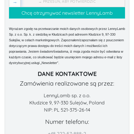
→
→ PRZESUŃ, ABY POTWIERDZIĆ
Wyrażam zgodę na przetwarzanie moich danych osobowych przez LennyLamb
Sp. z o.o. Sp. k. z siedzibą w Kłudzicach pod adresem Kłudzice 9, 97-330
Sulejów, w celach marketingowych. Zapoznałem/zapoznałam się z pouczeniem
dotyczącym prawa dostępu do treści moich danych i możliwości ich
poprawiania. Jestem świadom/świadoma, iż moja zgoda może być odwołana w
każdym czasie, co skutkować będzie usunięciem mojego adresu e-mail z listy
dystrybucyjnej usługi „Newsletter”.
DANE KONTAKTOWE
Zamówienia realizowane są przez:
LennyLamb sp. z o.o.
Kłudzice 9, 97-330 Sulejów, Poland
NIP: PL 521-375-26-14
Numer telefonu:
+48 222-57-888-2