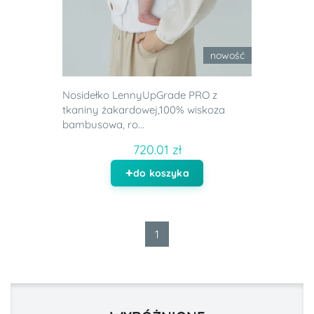
nowość
Nosidełko LennyUpGrade PRO z
tkaniny żakardowej,100% wiskoza
bambusowa, ro...
720.01 zł
do koszyka
1