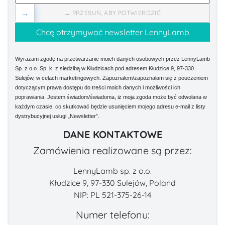
→
→ PRZESUŃ, ABY POTWIERDZIĆ
Wyrażam zgodę na przetwarzanie moich danych osobowych przez LennyLamb
Sp. z o.o. Sp. k. z siedzibą w Kłudzicach pod adresem Kłudzice 9, 97-330
Sulejów, w celach marketingowych. Zapoznałem/zapoznałam się z pouczeniem
dotyczącym prawa dostępu do treści moich danych i możliwości ich
poprawiania. Jestem świadom/świadoma, iż moja zgoda może być odwołana w
każdym czasie, co skutkować będzie usunięciem mojego adresu e-mail z listy
dystrybucyjnej usługi „Newsletter”.
DANE KONTAKTOWE
Zamówienia realizowane są przez:
LennyLamb sp. z o.o.
Kłudzice 9, 97-330 Sulejów, Poland
NIP: PL 521-375-26-14
Numer telefonu: