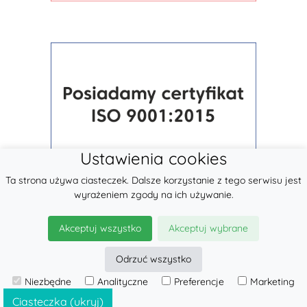
Ustawienia cookies
Ta strona używa ciasteczek. Dalsze korzystanie z tego serwisu jest
wyrażeniem zgody na ich używanie.
Akceptuj wszystko
Akceptuj wybrane
Odrzuć wszystko
© 2026
LennyLamb sp. z o.o.
Niezbędne
Analityczne
Preferencje
Marketing
·
Nosidełka dla dzieci
producent ·
Ciasteczka (ukryj)