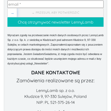
→
→ PRZESUŃ, ABY POTWIERDZIĆ
Wyrażam zgodę na przetwarzanie moich danych osobowych przez LennyLamb
Sp. z o.o. Sp. k. z siedzibą w Kłudzicach pod adresem Kłudzice 9, 97-330
Sulejów, w celach marketingowych. Zapoznałem/zapoznałam się z pouczeniem
dotyczącym prawa dostępu do treści moich danych i możliwości ich
poprawiania. Jestem świadom/świadoma, iż moja zgoda może być odwołana w
każdym czasie, co skutkować będzie usunięciem mojego adresu e-mail z listy
dystrybucyjnej usługi „Newsletter”.
DANE KONTAKTOWE
Zamówienia realizowane są przez:
LennyLamb sp. z o.o.
Kłudzice 9, 97-330 Sulejów, Poland
NIP: PL 521-375-26-14