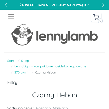
ŻADNEGO ETAPU NIE ZLECAMY NA ZEWNĄTRZ
0
Start
Sklep
LennyLight - kompaktowe nosidełko regulowane
270 g/m²
Czarny Heban
Filtry
Czarny Heban
Sortuj po cenie :
Rosnąco
Malejąco