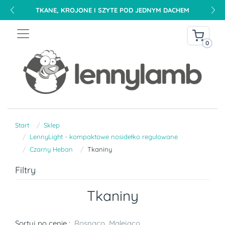
TKANE, KROJONE I SZYTE POD JEDNYM DACHEM
0
Start
Sklep
LennyLight - kompaktowe nosidełko regulowane
Czarny Heban
Tkaniny
Filtry
Tkaniny
Sortuj po cenie :
Rosnąco
Malejąco