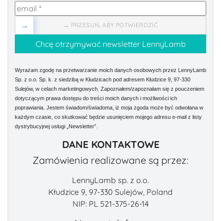
→
→ PRZESUŃ, ABY POTWIERDZIĆ
Wyrażam zgodę na przetwarzanie moich danych osobowych przez LennyLamb
Sp. z o.o. Sp. k. z siedzibą w Kłudzicach pod adresem Kłudzice 9, 97-330
Sulejów, w celach marketingowych. Zapoznałem/zapoznałam się z pouczeniem
dotyczącym prawa dostępu do treści moich danych i możliwości ich
poprawiania. Jestem świadom/świadoma, iż moja zgoda może być odwołana w
każdym czasie, co skutkować będzie usunięciem mojego adresu e-mail z listy
dystrybucyjnej usługi „Newsletter”.
DANE KONTAKTOWE
Zamówienia realizowane są przez:
LennyLamb sp. z o.o.
Kłudzice 9, 97-330 Sulejów, Poland
NIP: PL 521-375-26-14