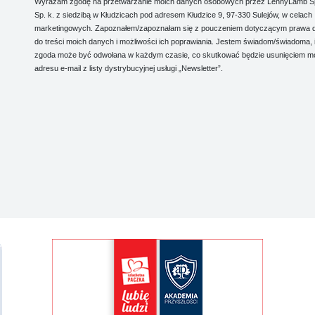
Wyrażam zgodę na przetwarzanie moich danych osobowych przez LennyLamb Sp.
Sp. k. z siedzibą w Kłudzicach pod adresem Kłudzice 9, 97-330 Sulejów, w celach
marketingowych. Zapoznałem/zapoznałam się z pouczeniem dotyczącym prawa 
do treści moich danych i możliwości ich poprawiania. Jestem świadom/świadoma, 
zgoda może być odwołana w każdym czasie, co skutkować będzie usunięciem m
adresu e-mail z listy dystrybucyjnej usługi „Newsletter”.