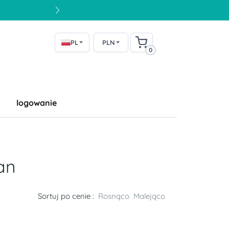
PL
PLN
0
logowanie
an
Sortuj po cenie :
Rosnąco
Malejąco