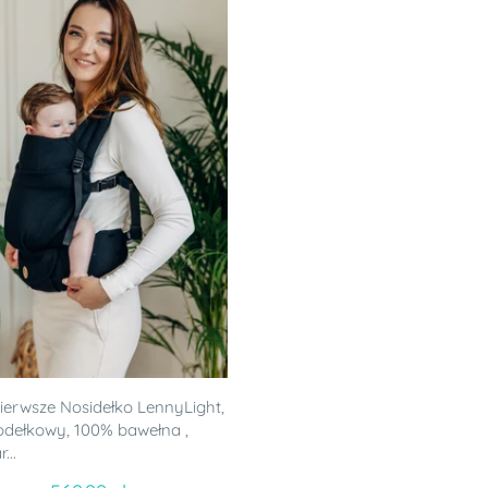
ierwsze Nosidełko LennyLight,
jodełkowy, 100% bawełna ,
...