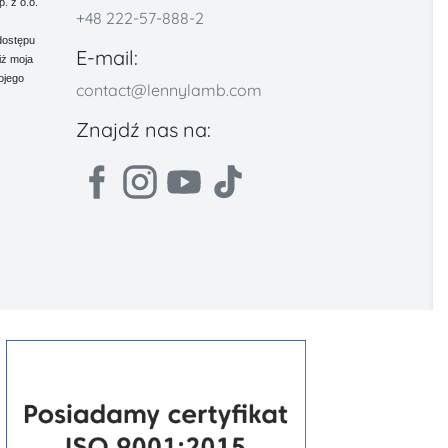
 z o.o.
+48 222-57-888-2
dostępu
E-mail:
iż moja
ojego
contact@lennylamb.com
Znajdź nas na: