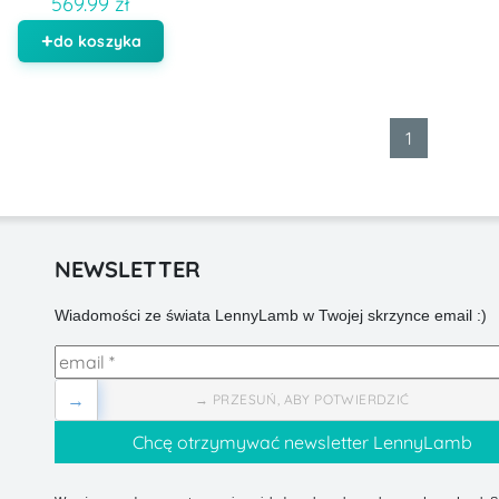
569.99 zł
do koszyka
1
NEWSLETTER
Wiadomości ze świata LennyLamb w Twojej skrzynce email :)
→
→ PRZESUŃ, ABY POTWIERDZIĆ