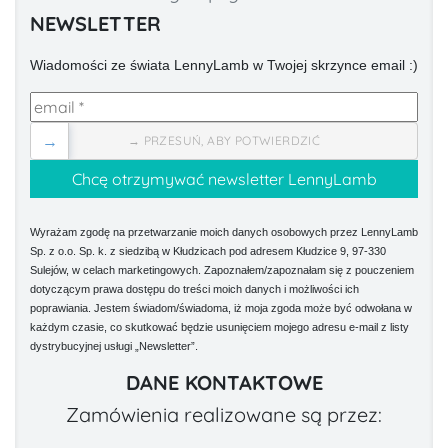
NEWSLETTER
Wiadomości ze świata LennyLamb w Twojej skrzynce email :)
→
→ PRZESUŃ, ABY POTWIERDZIĆ
Wyrażam zgodę na przetwarzanie moich danych osobowych przez LennyLamb
Sp. z o.o. Sp. k. z siedzibą w Kłudzicach pod adresem Kłudzice 9, 97-330
Sulejów, w celach marketingowych. Zapoznałem/zapoznałam się z pouczeniem
dotyczącym prawa dostępu do treści moich danych i możliwości ich
poprawiania. Jestem świadom/świadoma, iż moja zgoda może być odwołana w
każdym czasie, co skutkować będzie usunięciem mojego adresu e-mail z listy
dystrybucyjnej usługi „Newsletter”.
DANE KONTAKTOWE
Zamówienia realizowane są przez: