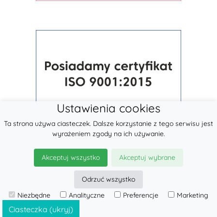
Ustawienia cookies
Ta strona używa ciasteczek. Dalsze korzystanie z tego serwisu jest
wyrażeniem zgody na ich używanie.
Akceptuj wszystko
Akceptuj wybrane
Odrzuć wszystko
Niezbędne
Analityczne
Preferencje
Marketing
© 2026
LennyLamb sp. z o.o.
·
Chusty Tkane
producent ·
Ciasteczka (ukryj)