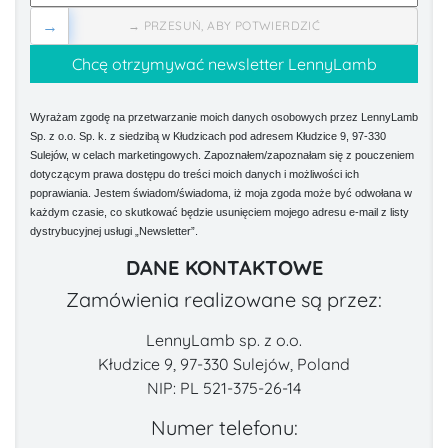
→
→ PRZESUŃ, ABY POTWIERDZIĆ
Wyrażam zgodę na przetwarzanie moich danych osobowych przez LennyLamb
Sp. z o.o. Sp. k. z siedzibą w Kłudzicach pod adresem Kłudzice 9, 97-330
Sulejów, w celach marketingowych. Zapoznałem/zapoznałam się z pouczeniem
dotyczącym prawa dostępu do treści moich danych i możliwości ich
poprawiania. Jestem świadom/świadoma, iż moja zgoda może być odwołana w
każdym czasie, co skutkować będzie usunięciem mojego adresu e-mail z listy
dystrybucyjnej usługi „Newsletter”.
DANE KONTAKTOWE
Zamówienia realizowane są przez:
LennyLamb sp. z o.o.
Kłudzice 9, 97-330 Sulejów, Poland
NIP: PL 521-375-26-14
Numer telefonu: