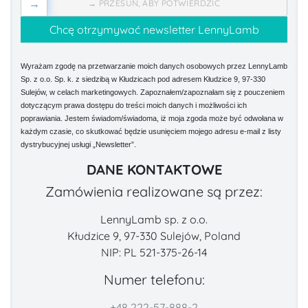
→
→ PRZESUŃ, ABY POTWIERDZIĆ
Wyrażam zgodę na przetwarzanie moich danych osobowych przez LennyLamb
Sp. z o.o. Sp. k. z siedzibą w Kłudzicach pod adresem Kłudzice 9, 97-330
Sulejów, w celach marketingowych. Zapoznałem/zapoznałam się z pouczeniem
dotyczącym prawa dostępu do treści moich danych i możliwości ich
poprawiania. Jestem świadom/świadoma, iż moja zgoda może być odwołana w
każdym czasie, co skutkować będzie usunięciem mojego adresu e-mail z listy
dystrybucyjnej usługi „Newsletter”.
DANE KONTAKTOWE
Zamówienia realizowane są przez:
LennyLamb sp. z o.o.
Kłudzice 9, 97-330 Sulejów, Poland
NIP: PL 521-375-26-14
Numer telefonu:
+48 222-57-888-2