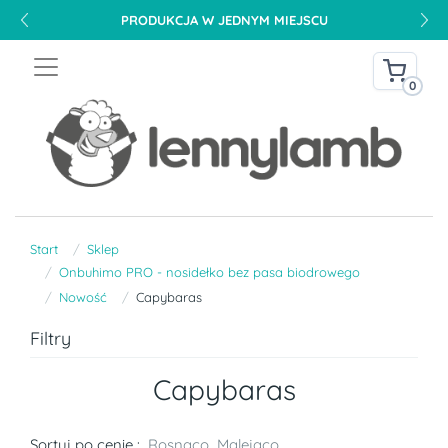
PRODUKCJA W JEDNYM MIEJSCU
0
Start
Sklep
Onbuhimo PRO - nosidełko bez pasa biodrowego
Nowość
Capybaras
Filtry
Capybaras
Sortuj po cenie :
Rosnąco
Malejąco