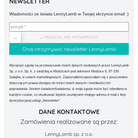
NEWSLETTER
Wiadomości ze świata LennyLamb w Twojej skrzynce email :)
→
→ PRZESUŃ, ABY POTWIERDZIĆ
Wyrażam zgodę na przetwarzanie moich danych osobowych przez LennyLamb
Sp. z o.o. Sp. k. z siedzibą w Kłudzicach pod adresem Kłudzice 9, 97-330
Sulejów, w celach marketingowych. Zapoznałem/zapoznałam się z pouczeniem
dotyczącym prawa dostępu do treści moich danych i możliwości ich
poprawiania. Jestem świadom/świadoma, iż moja zgoda może być odwołana w
każdym czasie, co skutkować będzie usunięciem mojego adresu e-mail z listy
dystrybucyjnej usługi „Newsletter”.
DANE KONTAKTOWE
Zamówienia realizowane są przez:
LennyLamb sp. z o.o.