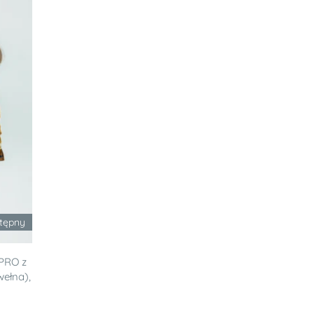
stępny
PRO z
ełna),