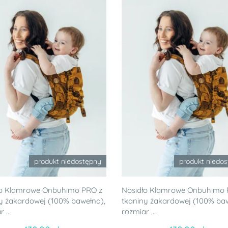
produkt niedostępny
produkt niedo
ło Klamrowe Onbuhimo PRO z
Nosidło Klamrowe Onbuhimo 
y żakardowej (100% bawełna),
tkaniny żakardowej (100% baw
 ...
rozmiar ...