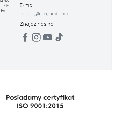
dostępu
E-mail:
iż moja
ojego
contact@lennylamb.com
Znajdź nas na: