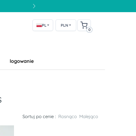
PL
PLN
0
logowanie
s
Sortuj po cenie :
Rosnąco
Malejąco