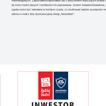
marketingowych. Zapoznałem/zapoznałam się z pouczeniem dotyczącym prawa 
do treści moich danych i możliwości ich poprawiania. Jestem świadom/świadoma, 
zgoda może być odwołana w każdym czasie, co skutkować będzie usunięciem m
adresu e-mail z listy dystrybucyjnej usługi „Newsletter”.