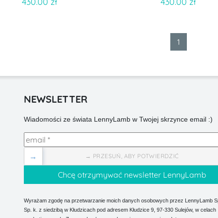
430.00 zł
430.00 zł
1
NEWSLETTER
Wiadomości ze świata LennyLamb w Twojej skrzynce email :)
→
→ PRZESUŃ, ABY POTWIERDZIĆ
Wyrażam zgodę na przetwarzanie moich danych osobowych przez LennyLamb Sp.
Sp. k. z siedzibą w Kłudzicach pod adresem Kłudzice 9, 97-330 Sulejów, w celach