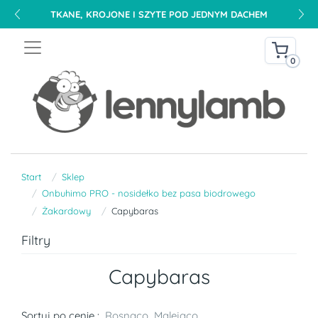
TKANE, KROJONE I SZYTE POD JEDNYM DACHEM
0
Start
Sklep
Onbuhimo PRO - nosidełko bez pasa biodrowego
Żakardowy
Capybaras
Filtry
Capybaras
Sortuj po cenie :
Rosnąco
Malejąco