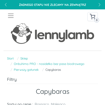
ŻADNEGO ETAPU NIE ZLECAMY NA ZEWNĄTRZ
0
Start
Sklep
Onbuhimo PRO - nosidełko bez pasa biodrowego
Pierwszy gatunek
Capybaras
Filtry
Capybaras
Sortuj po cenie :
Rosnąco
Malejąco