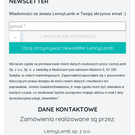
NEWSLETTER
Wiadomości ze świata LennyLamb w Twojej skrzynce email :)
→
→ PRZESUŃ, ABY POTWIERDZIĆ
Wyrażam zgodę na przetwarzanie moich danych osobowych przez LennyLamb
Sp. z o.o. Sp. k. z siedzibą w Kłudzicach pod adresem Kłudzice 9, 97-330
Sulejów, w celach marketingowych. Zapoznałem/zapoznałam się z pouczeniem
dotyczącym prawa dostępu do treści moich danych i możliwości ich
poprawiania. Jestem świadom/świadoma, iż moja zgoda może być odwołana w
każdym czasie, co skutkować będzie usunięciem mojego adresu e-mail z listy
dystrybucyjnej usługi „Newsletter”.
DANE KONTAKTOWE
Zamówienia realizowane są przez:
LennyLamb sp. z o.o.