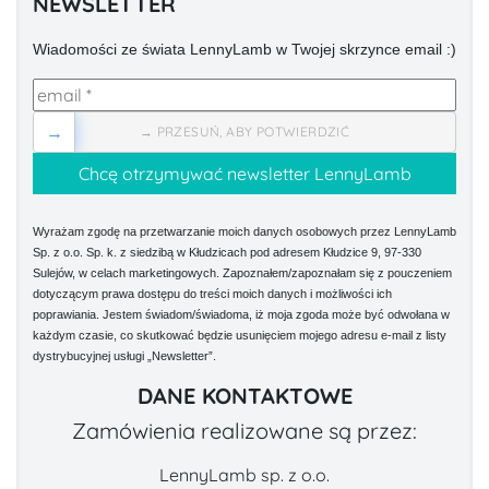
NEWSLETTER
Wiadomości ze świata LennyLamb w Twojej skrzynce email :)
→
→ PRZESUŃ, ABY POTWIERDZIĆ
Wyrażam zgodę na przetwarzanie moich danych osobowych przez LennyLamb
Sp. z o.o. Sp. k. z siedzibą w Kłudzicach pod adresem Kłudzice 9, 97-330
Sulejów, w celach marketingowych. Zapoznałem/zapoznałam się z pouczeniem
dotyczącym prawa dostępu do treści moich danych i możliwości ich
poprawiania. Jestem świadom/świadoma, iż moja zgoda może być odwołana w
każdym czasie, co skutkować będzie usunięciem mojego adresu e-mail z listy
dystrybucyjnej usługi „Newsletter”.
DANE KONTAKTOWE
Zamówienia realizowane są przez:
LennyLamb sp. z o.o.