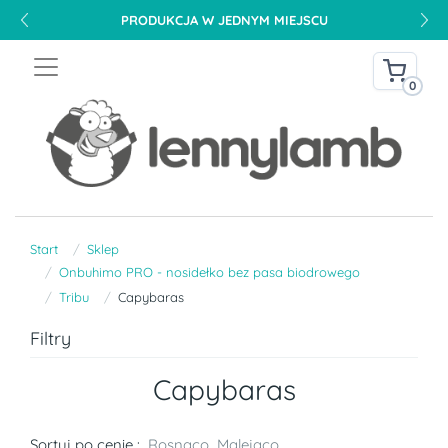
PRODUKCJA W JEDNYM MIEJSCU
0
Start
Sklep
Onbuhimo PRO - nosidełko bez pasa biodrowego
Tribu
Capybaras
Filtry
Capybaras
Sortuj po cenie :
Rosnąco
Malejąco