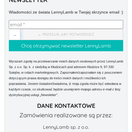
Wiadomości ze świata LennyLamb w Twojej skrzynce email :)
→
→ PRZESUŃ, ABY POTWIERDZIĆ
Wyrażam zgodę na przetwarzanie moich danych osobowych przez LennyLamb
Sp. z o.o. Sp. k. z siedzibą w Kłudzicach pod adresem Kłudzice 9, 97-330
Sulejów, w celach marketingowych. Zapoznałem/zapoznałam się z pouczeniem
dotyczącym prawa dostępu do treści moich danych i możliwości ich
poprawiania. Jestem świadom/świadoma, iż moja zgoda może być odwołana w
każdym czasie, co skutkować będzie usunięciem mojego adresu e-mail z listy
dystrybucyjnej usługi „Newsletter”.
DANE KONTAKTOWE
Zamówienia realizowane są przez:
LennyLamb sp. z o.o.