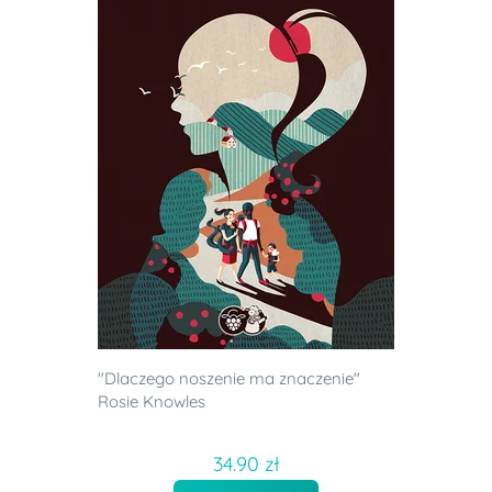
"Dlaczego noszenie ma znaczenie"
Rosie Knowles
34.90 zł