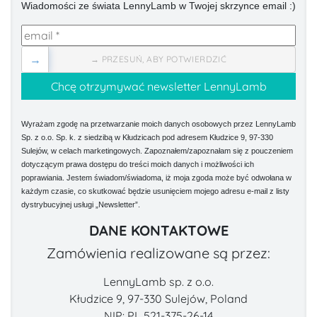
Wiadomości ze świata LennyLamb w Twojej skrzynce email :)
→
→ PRZESUŃ, ABY POTWIERDZIĆ
Wyrażam zgodę na przetwarzanie moich danych osobowych przez LennyLamb
Sp. z o.o. Sp. k. z siedzibą w Kłudzicach pod adresem Kłudzice 9, 97-330
Sulejów, w celach marketingowych. Zapoznałem/zapoznałam się z pouczeniem
dotyczącym prawa dostępu do treści moich danych i możliwości ich
poprawiania. Jestem świadom/świadoma, iż moja zgoda może być odwołana w
każdym czasie, co skutkować będzie usunięciem mojego adresu e-mail z listy
dystrybucyjnej usługi „Newsletter”.
DANE KONTAKTOWE
Zamówienia realizowane są przez:
LennyLamb sp. z o.o.
Kłudzice 9, 97-330 Sulejów, Poland
NIP: PL 521-375-26-14