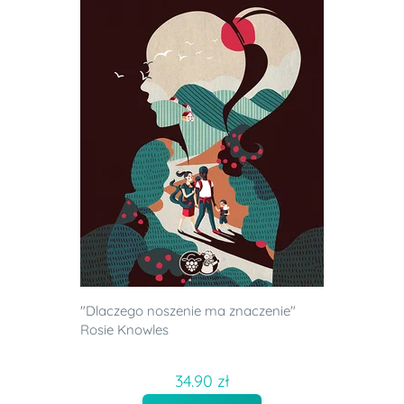
"Dlaczego noszenie ma znaczenie"
Rosie Knowles
34.90 zł