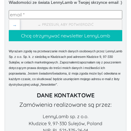
Wiadomości ze świata LennyLamb w Twojej skrzynce email :)
→
→ PRZESUŃ, ABY POTWIERDZIĆ
Wyrażam zgodę na przetwarzanie moich danych osobowych przez LennyLamb
Sp. z o.o. Sp. k. z siedzibą w Kłudzicach pod adresem Kłudzice 9, 97-330
Sulejów, w celach marketingowych. Zapoznałem/zapoznałam się z pouczeniem
dotyczącym prawa dostępu do treści moich danych i możliwości ich
poprawiania. Jestem świadom/świadoma, iż moja zgoda może być odwołana w
każdym czasie, co skutkować będzie usunięciem mojego adresu e-mail z listy
dystrybucyjnej usługi „Newsletter”.
DANE KONTAKTOWE
Zamówienia realizowane są przez:
LennyLamb sp. z o.o.
Kłudzice 9, 97-330 Sulejów, Poland
NIP: PL 521-375-26-14