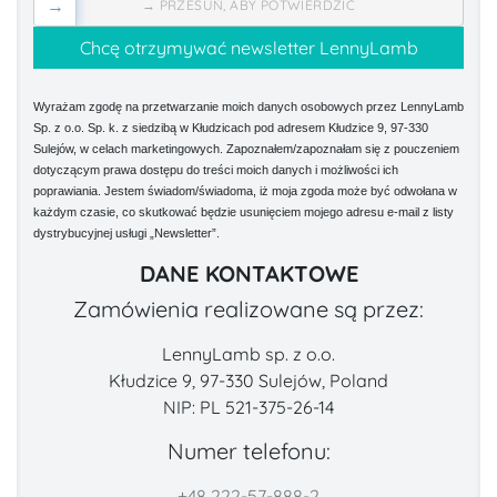
→
→ PRZESUŃ, ABY POTWIERDZIĆ
Wyrażam zgodę na przetwarzanie moich danych osobowych przez LennyLamb
Sp. z o.o. Sp. k. z siedzibą w Kłudzicach pod adresem Kłudzice 9, 97-330
Sulejów, w celach marketingowych. Zapoznałem/zapoznałam się z pouczeniem
dotyczącym prawa dostępu do treści moich danych i możliwości ich
poprawiania. Jestem świadom/świadoma, iż moja zgoda może być odwołana w
każdym czasie, co skutkować będzie usunięciem mojego adresu e-mail z listy
dystrybucyjnej usługi „Newsletter”.
DANE KONTAKTOWE
Zamówienia realizowane są przez:
LennyLamb sp. z o.o.
Kłudzice 9, 97-330 Sulejów, Poland
NIP: PL 521-375-26-14
Numer telefonu:
+48 222-57-888-2