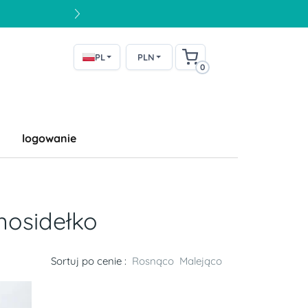
PL
PLN
0
logowanie
nosidełko
Sortuj po cenie :
Rosnąco
Malejąco