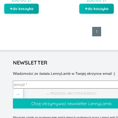
do koszyka
do koszyka
1
NEWSLETTER
Wiadomości ze świata LennyLamb w Twojej skrzynce email :)
→
→ PRZESUŃ, ABY POTWIERDZIĆ
Wyrażam zgodę na przetwarzanie moich danych osobowych przez LennyLamb Sp.