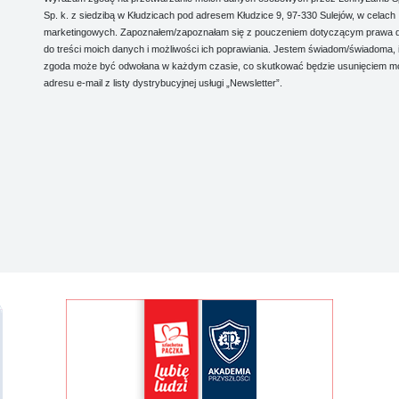
Sp. k. z siedzibą w Kłudzicach pod adresem Kłudzice 9, 97-330 Sulejów, w celach
marketingowych. Zapoznałem/zapoznałam się z pouczeniem dotyczącym prawa 
do treści moich danych i możliwości ich poprawiania. Jestem świadom/świadoma, 
zgoda może być odwołana w każdym czasie, co skutkować będzie usunięciem m
adresu e-mail z listy dystrybucyjnej usługi „Newsletter”.