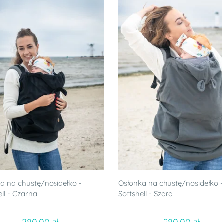
a na chustę/nosidełko -
Osłonka na chustę/nosidełko 
ell - Czarna
Softshell - Szara
280.00 zł
280.00 zł