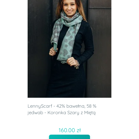
LennyScarf - 42% bawełna, 58 %
jedwab - Koronka Szary z Miętą
160.00 zł