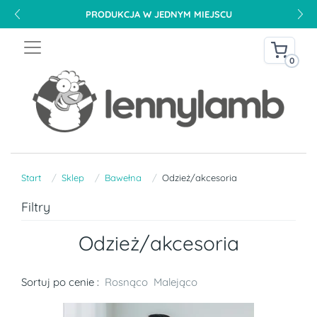
DARMOWA DOSTAWA NA TERENIE POLSKI OD 240 PLN
0
Start
Sklep
Bawełna
Odzież/akcesoria
Filtry
Odzież/akcesoria
Sortuj po cenie :
Rosnąco
Malejąco