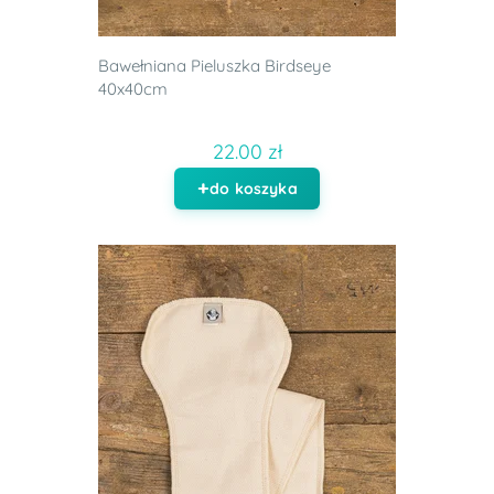
Bawełniana Pieluszka Birdseye
40x40cm
22.00 zł
do koszyka