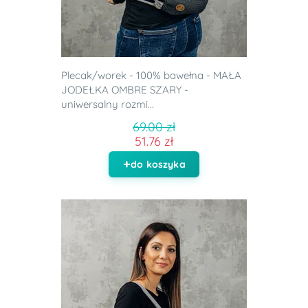
Plecak/worek - 100% bawełna - MAŁA
JODEŁKA OMBRE SZARY -
uniwersalny rozmi...
69.00 zł
51.76 zł
do koszyka