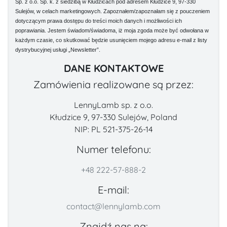
Sp. z o.o. Sp. k. z siedzibą w Kłudzicach pod adresem Kłudzice 9, 97-330
Sulejów, w celach marketingowych. Zapoznałem/zapoznałam się z pouczeniem
dotyczącym prawa dostępu do treści moich danych i możliwości ich
poprawiania. Jestem świadom/świadoma, iż moja zgoda może być odwołana w
każdym czasie, co skutkować będzie usunięciem mojego adresu e-mail z listy
dystrybucyjnej usługi „Newsletter”.
DANE KONTAKTOWE
Zamówienia realizowane są przez:
LennyLamb sp. z o.o.
Kłudzice 9, 97-330 Sulejów, Poland
NIP: PL 521-375-26-14
Numer telefonu:
+48 222-57-888-2
E-mail:
contact@lennylamb.com
Znajdź nas na: