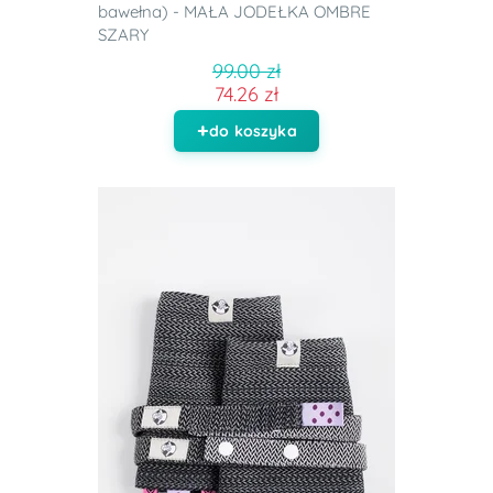
bawełna) - MAŁA JODEŁKA OMBRE
SZARY
99.00 zł
74.26 zł
do koszyka