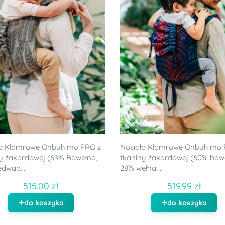
ło Klamrowe Onbuhimo PRO z
Nosidło Klamrowe Onbuhimo 
y żakardowej (63% Bawełna,
tkaniny żakardowej (60% baw
dwab...
28% wełna ...
515.00 zł
519.99 zł
do koszyka
do koszyka