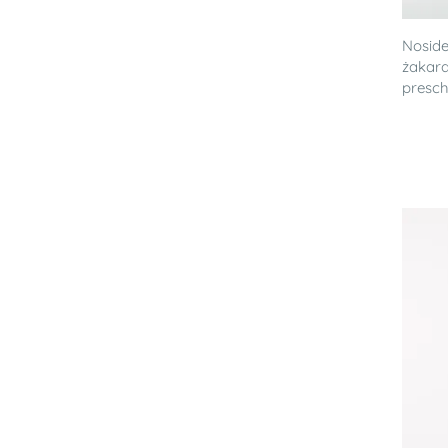
Noside
żakard
presch.