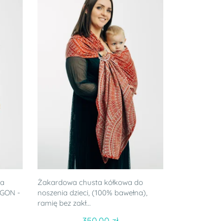
ia
Żakardowa chusta kółkowa do
OGON -
noszenia dzieci, (100% bawełna),
ramię bez zakł...
350.00 zł