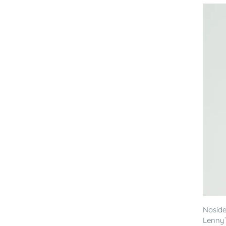
Noside
LennyT