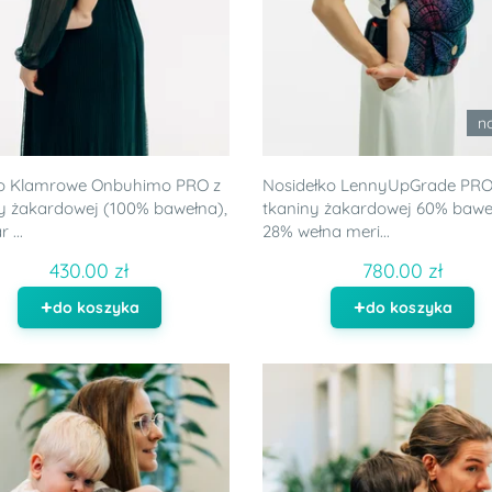
n
ło Klamrowe Onbuhimo PRO z
Nosidełko LennyUpGrade PRO
y żakardowej (100% bawełna),
tkaniny żakardowej 60% bawe
 ...
28% wełna meri...
430.00 zł
780.00 zł
do koszyka
do koszyka