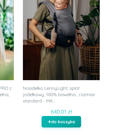
PRO z
Nosidełko LennyLight, splot
ełna,
jodełkowy, 100% bawełna , rozmiar
standard - MA...
640.01 zł
do koszyka