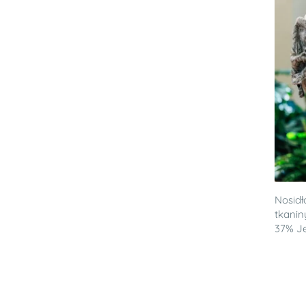
Nosid
tkanin
37% Je