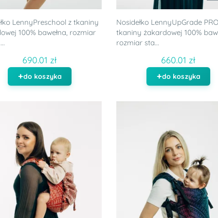
łko LennyPreschool z tkaniny
Nosidełko LennyUpGrade PRO
owej 100% bawełna, rozmiar
tkaniny żakardowej 100% bawe
..
rozmiar sta...
690.01 zł
660.01 zł
do koszyka
do koszyka