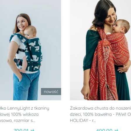
nowość
łko LennyLight z tkaniny
Żakardowa chusta do noszen
dowej 100% wiskoza
dzieci, 100% bawełna - PAWI 
owa, rozmiar s...
HOLIDAY - r...
700.01 zł
400.00 zł