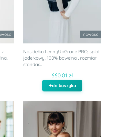
owość
nowość
 z
Nosidełko LennyUpGrade PRO, splot
łna,
jodełkowy, 100% bawełna , rozmiar
standar...
660.01 zł
do koszyka