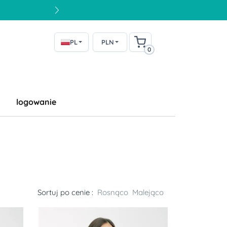
PL
PLN
0
logowanie
Sortuj po cenie :
Rosnąco
Malejąco