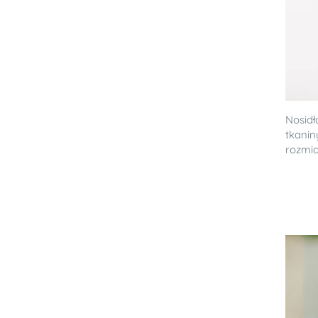
Nosid
tkanin
rozmiar