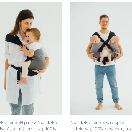
łko LennyHip (1/2 Nosidełka
Nosidełko LennyTwin, splot
win), splot jodełkowy, 100%
jodełkowy, 100% bawełna , ro