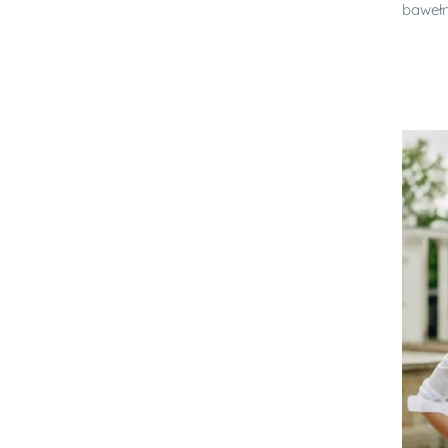
bawełn