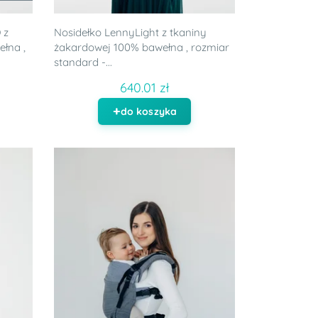
 z
Nosidełko LennyLight z tkaniny
łna ,
żakardowej 100% bawełna , rozmiar
standard -...
640.01 zł
do koszyka