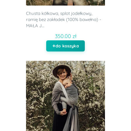
Chusta kółkowa, splot jodełkowy,
ramię bez zakładek (100% bawełna) -
MAŁA J...
350.00 zł
do koszyka