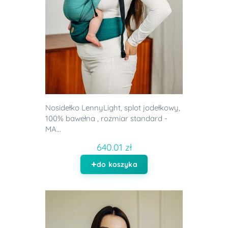
Nosidełko LennyLight, splot jodełkowy,
100% bawełna , rozmiar standard -
MA...
640.01 zł
do koszyka