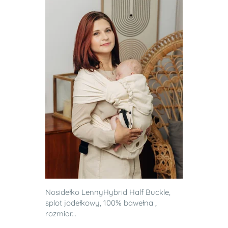
Nosidełko LennyHybrid Half Buckle,
splot jodełkowy, 100% bawełna ,
rozmiar...