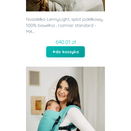
Nosidełko LennyLight, splot jodełkowy,
100% bawełna , rozmiar standard -
MA...
640.01 zł
do koszyka