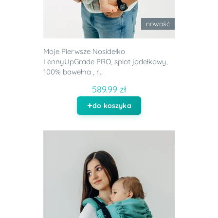
nowość
Moje Pierwsze Nosidełko
LennyUpGrade PRO, splot jodełkowy,
100% bawełna , r...
589.99 zł
do koszyka