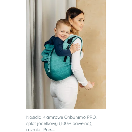
Nosidło Klamrowe Onbuhimo PRO,
splot jodełkowy (100% bawełna),
rozmiar Pres...