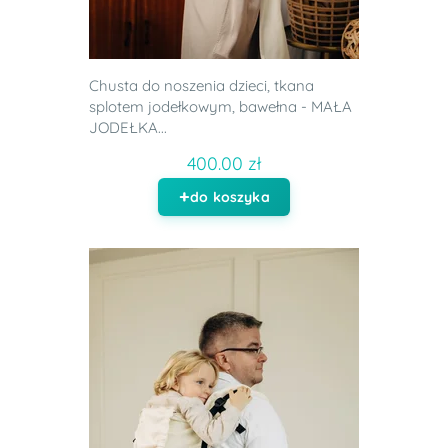
Chusta do noszenia dzieci, tkana
splotem jodełkowym, bawełna - MAŁA
JODEŁKA...
400.00 zł
do koszyka