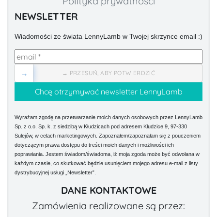
Polityka prywatności
NEWSLETTER
Wiadomości ze świata LennyLamb w Twojej skrzynce email :)
→
→ PRZESUŃ, ABY POTWIERDZIĆ
Wyrażam zgodę na przetwarzanie moich danych osobowych przez LennyLamb
Sp. z o.o. Sp. k. z siedzibą w Kłudzicach pod adresem Kłudzice 9, 97-330
Sulejów, w celach marketingowych. Zapoznałem/zapoznałam się z pouczeniem
dotyczącym prawa dostępu do treści moich danych i możliwości ich
poprawiania. Jestem świadom/świadoma, iż moja zgoda może być odwołana w
każdym czasie, co skutkować będzie usunięciem mojego adresu e-mail z listy
dystrybucyjnej usługi „Newsletter”.
DANE KONTAKTOWE
Zamówienia realizowane są przez: