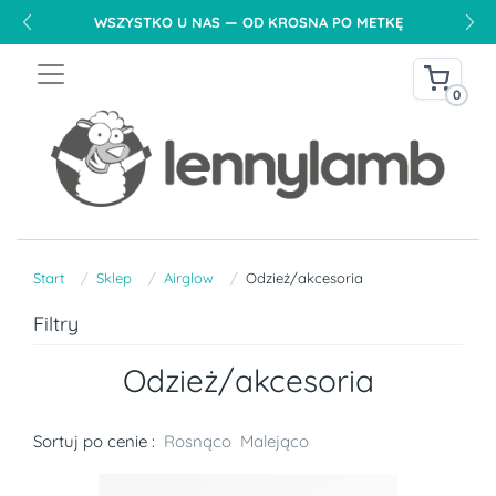
WSZYSTKO U NAS — OD KROSNA PO METKĘ
0
Start
Sklep
Airglow
Odzież/akcesoria
Filtry
Odzież/akcesoria
Sortuj po cenie :
Rosnąco
Malejąco