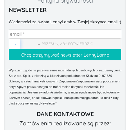
Polityka prywatności
NEWSLETTER
Wiadomości ze świata LennyLamb w Twojej skrzynce email :)
→
→ PRZESUŃ, ABY POTWIERDZIĆ
Wyrażam zgodę na przetwarzanie moich danych osobowych przez LennyLamb
Sp. z o.o. Sp. k. z siedzibą w Kłudzicach pod adresem Kłudzice 9, 97-330
Sulejów, w celach marketingowych. Zapoznałem/zapoznałam się z pouczeniem
dotyczącym prawa dostępu do treści moich danych i możliwości ich
poprawiania. Jestem świadom/świadoma, iż moja zgoda może być odwołana w
każdym czasie, co skutkować będzie usunięciem mojego adresu e-mail z listy
dystrybucyjnej usługi „Newsletter”.
DANE KONTAKTOWE
Zamówienia realizowane są przez: