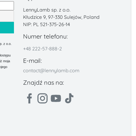
LennyLamb sp. z o.o.
Kłudzice 9, 97-330 Sulejów, Poland
NIP: PL 521-375-26-14
Numer telefonu:
 z o.o.
+48 222-57-888-2
dostępu
E-mail:
iż moja
ojego
contact@lennylamb.com
Znajdź nas na: