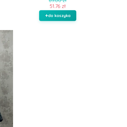
69.00 zł
51.76 zł
do koszyka