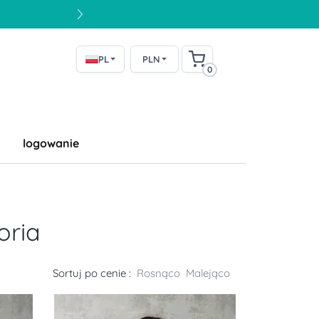
PL
PLN
0
logowanie
oria
Sortuj po cenie :
Rosnąco
Malejąco