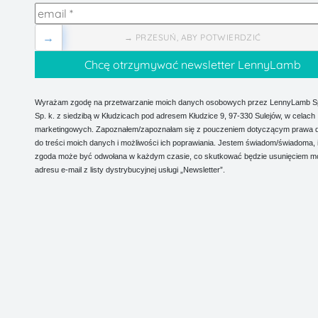
→
→ PRZESUŃ, ABY POTWIERDZIĆ
Wyrażam zgodę na przetwarzanie moich danych osobowych przez LennyLamb Sp.
Sp. k. z siedzibą w Kłudzicach pod adresem Kłudzice 9, 97-330 Sulejów, w celach
marketingowych. Zapoznałem/zapoznałam się z pouczeniem dotyczącym prawa 
do treści moich danych i możliwości ich poprawiania. Jestem świadom/świadoma, 
zgoda może być odwołana w każdym czasie, co skutkować będzie usunięciem m
adresu e-mail z listy dystrybucyjnej usługi „Newsletter”.