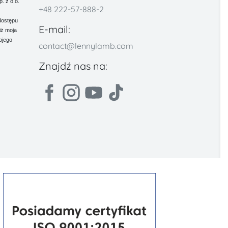
 z o.o.
+48 222-57-888-2
dostępu
E-mail:
iż moja
ojego
contact@lennylamb.com
Znajdź nas na: