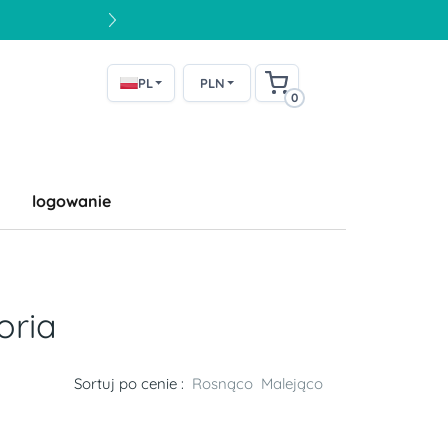
PL
PLN
0
logowanie
oria
Sortuj po cenie :
Rosnąco
Malejąco