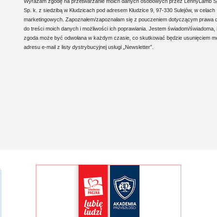
Wyrażam zgodę na przetwarzanie moich danych osobowych przez LennyLamb Sp.
Sp. k. z siedzibą w Kłudzicach pod adresem Kłudzice 9, 97-330 Sulejów, w celach
marketingowych. Zapoznałem/zapoznałam się z pouczeniem dotyczącym prawa 
do treści moich danych i możliwości ich poprawiania. Jestem świadom/świadoma, 
zgoda może być odwołana w każdym czasie, co skutkować będzie usunięciem m
adresu e-mail z listy dystrybucyjnej usługi „Newsletter”.