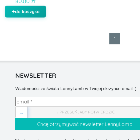
80.00 zł
do koszyka
1
NEWSLETTER
Wiadomości ze świata LennyLamb w Twojej skrzynce email :)
→
→ PRZESUŃ, ABY POTWIERDZIĆ