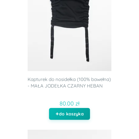
Kapturek do nosidełka (100% bawełna)
- MAŁA JODEŁKA CZARNY HEBAN
80.00 zł
do koszyka