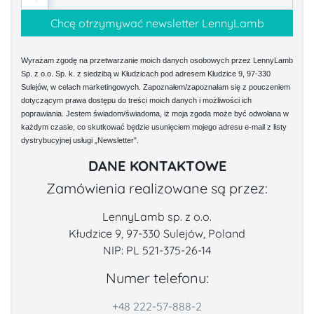
Wyrażam zgodę na przetwarzanie moich danych osobowych przez LennyLamb
Sp. z o.o. Sp. k. z siedzibą w Kłudzicach pod adresem Kłudzice 9, 97-330
Sulejów, w celach marketingowych. Zapoznałem/zapoznałam się z pouczeniem
dotyczącym prawa dostępu do treści moich danych i możliwości ich
poprawiania. Jestem świadom/świadoma, iż moja zgoda może być odwołana w
każdym czasie, co skutkować będzie usunięciem mojego adresu e-mail z listy
dystrybucyjnej usługi „Newsletter”.
DANE KONTAKTOWE
Zamówienia realizowane są przez:
LennyLamb sp. z o.o.
Kłudzice 9, 97-330 Sulejów, Poland
NIP: PL 521-375-26-14
Numer telefonu:
+48 222-57-888-2